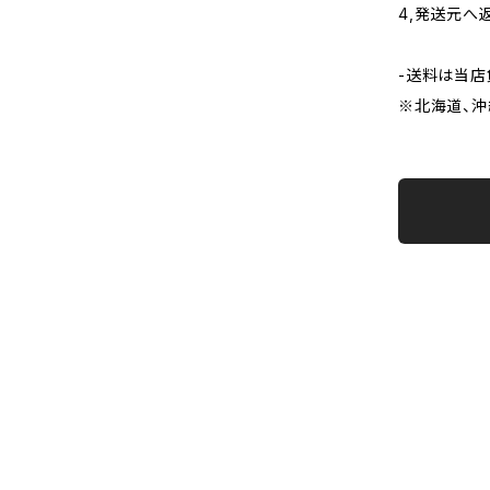
4,発送元へ
-送料は当店
※北海道、沖