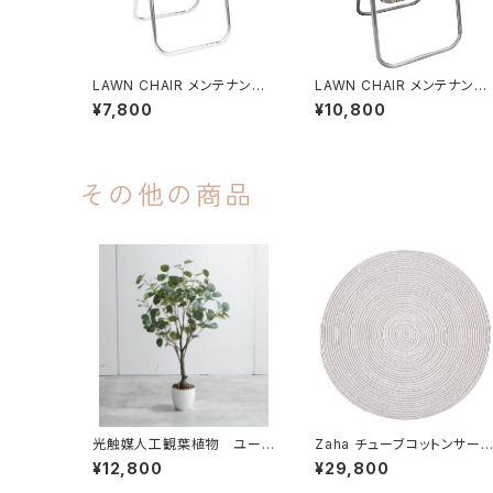
LAWN CHAIR メンテナンス
LAWN CHAIR メンテナンス
（張り直し） CHARLESTON
（張り直し） TAN STRIPE
¥7,800
¥10,800
TAN (アイボリー) ※ウェビン
（ベージュxホワイト） ※ウェ
グ既存品
ビング新品交換
その他の商品
光触媒人工観葉植物 ユーカ
Zaha チューブコットンサー
リ 【高さ85cm】/ cittelio
ルラグ グレー ф180cm
¥12,800
¥29,800