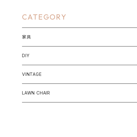
CATEGORY
家具
ラグ＆カーペット
DIY
円形
パーソナルチェア
クッションフロア
VINTAGE
長方形
リクライニングチェア
大理石
照明
チェア
LAWN CHAIR
玄関マット
シーリングライト
イミテーショングリーン
テーブル
メンテナンス
スポットライト
フロア M
ドレッサー
カメラ