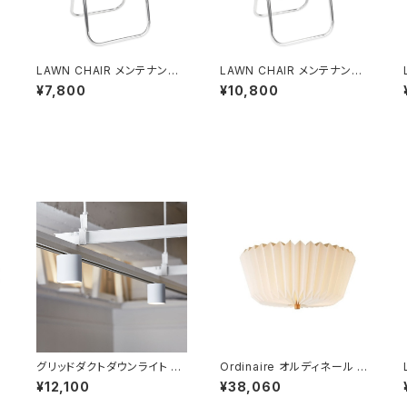
LAWN CHAIR メンテナンス
LAWN CHAIR メンテナンス
（張り直し） CHARLESTON
（張り直し） CHARLESTON
¥7,800
¥10,800
GREEN (グリーン) ※ウェビ
TAN (アイボリー) ※ウェビン
ング既存品
グ新品交換
ク
グリッドダクトダウンライト Gr
Ordinaire オルディネール シ
id-duct down light (ライテ
ーリングライト 電球なし
¥12,100
¥38,060
ィングレール専用モデル)