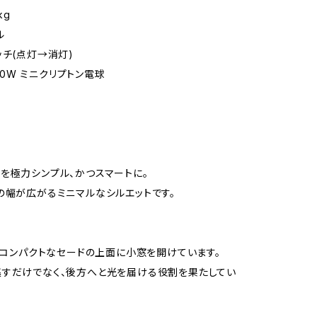
kg
ル
ッチ(点灯→消灯)
7/60W ミニクリプトン電球
を極力シンプル、かつスマートに。
の幅が広がるミニマルなシルエットです。
mとコンパクトなセードの上面に小窓を開けています。
すだけでなく、後方へと光を届ける役割を果たしてい