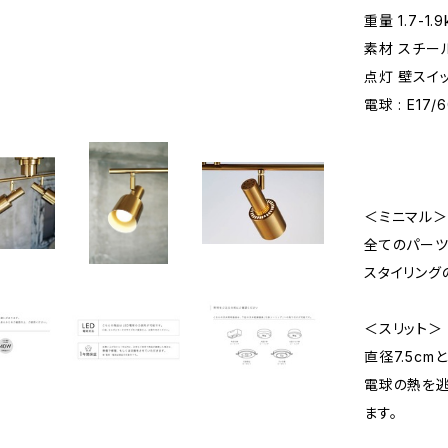
重量 1.7-1.9
素材 スチー
点灯 壁スイ
電球 : E1
＜ミニマル＞
全てのパーツ
スタイリング
＜スリット＞
直径7.5c
電球の熱を逃
ます。