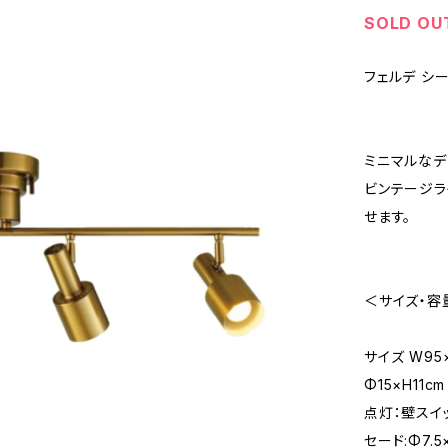
SOLD OU
フェルデ シ
ミニマルなデ
ビンテージラ
せます。
＜サイズ・容
サイズ W95×
Φ15×H11
点灯：壁スイ
セード:Φ7.5