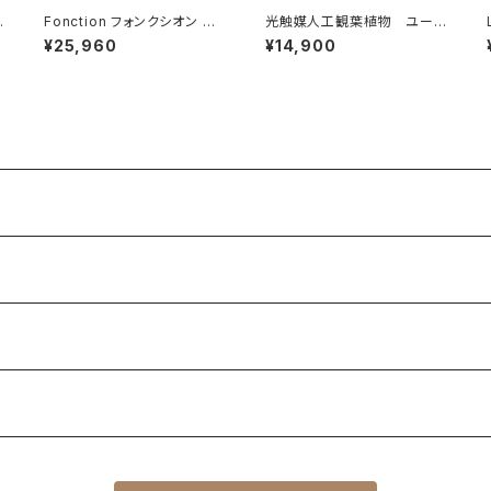
Fonction フォンクシオン シ
光触媒人工観葉植物 ユーカ
ーリングライト 電球なし
リ 【高さ130cm】/ cittelio
¥25,960
¥14,900