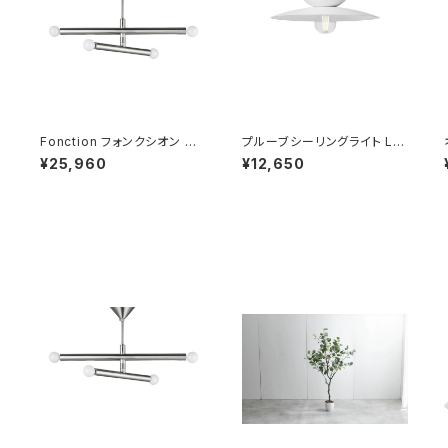
シ
Fonction フォンクシオン シ
プルーブシーリングライト L P
ーリングライト 電球なし
robe-ceiling light L ホワ
¥25,960
¥12,650
イト 電球付属