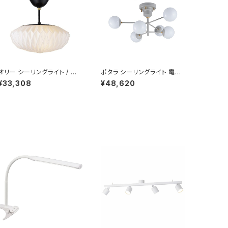
オリー シーリングライト /
ポタラ シーリングライト 電球
ブラック 電球なし
なし
¥33,308
¥48,620