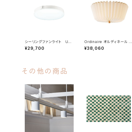
シーリングファンライト UZU
Ordinaire オルディネール 
KAZE 3 除菌・脱臭・空気清
ーリングライト 電球なし
¥29,700
¥38,060
浄機能 10段階調光 / 20段
階調色 / 5,500lm / 最大14
畳対応
その他の商品