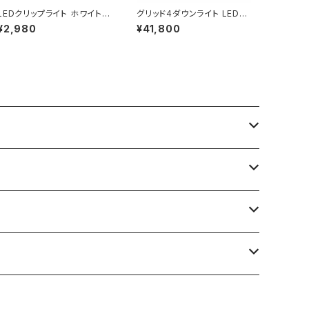
LEDクリップライト ホワイト
グリッド4ダウンライト LED内
昼白色
蔵型 / 色調切替 / 約9-12畳
¥2,980
¥41,800
用