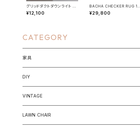
グリッドダクトダウンライト Gr
BACHA CHECKER RUG 14
id-duct down light (ライテ
0×200cm グリーン / バシャ
¥12,100
¥29,800
ィングレール専用モデル)
チェッカーラグ グリーン
CATEGORY
家具
ラグ＆カーペット
DIY
円形
パーソナルチェア
クッションフロア
VINTAGE
長方形
リクライニングチェア
大理石
照明
チェア
LAWN CHAIR
玄関マット
シーリングライト
イミテーショングリーン
テーブル
メンテナンス