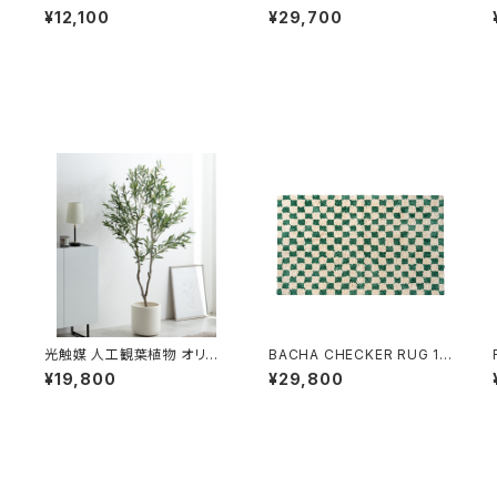
用
id-duct down light (ライテ
KAZE 3 除菌・脱臭・空気清
¥12,100
¥29,700
ィングレール専用モデル)
浄機能 10段階調光 / 20段
階調色 / 5,500lm / 最大14
畳対応
ク
光触媒 人工観葉植物 オリー
BACHA CHECKER RUG 14
ブ【高さ150cm】/ cittelio
0×200cm グリーン / バシャ
¥19,800
¥29,800
チェッカーラグ グリーン