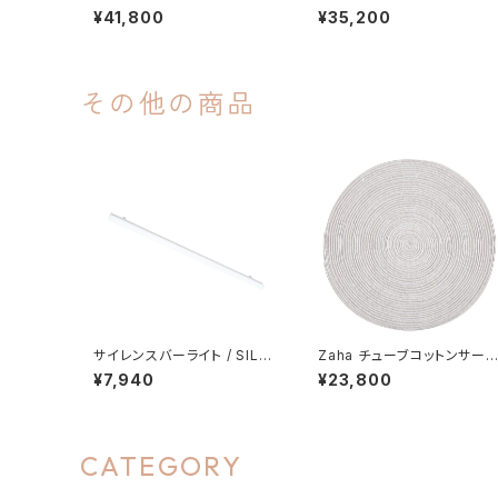
蔵型 / 色調切替 / 約9-12畳
蔵型 / 色調切替 / 約6-8畳
¥41,800
¥35,200
用
その他の商品
サイレンスバーライト / SILE
Zaha チューブコットンサー
NCE BAR LIGHT 3300lm
ルラグ グレー ф140cm
¥7,940
¥23,800
約6畳用
CATEGORY