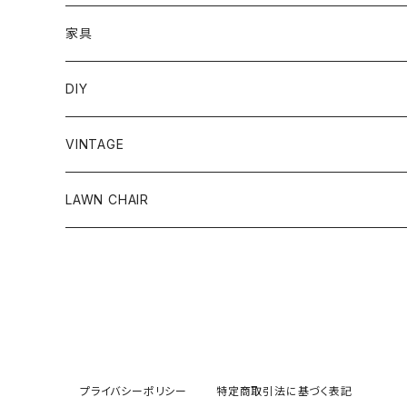
家具
ラグ＆カーペット
DIY
円形
パーソナルチェア
クッションフロア
VINTAGE
長方形
リクライニングチェア
大理石
照明
チェア
LAWN CHAIR
玄関マット
シーリングライト
イミテーショングリーン
テーブル
メンテナンス
スポットライト
フロア M
ドレッサー
カメラ
フロアライト
フロア L
Leica / ライカ
サイドテーブル
プライバシーポリシー
特定商取引法に基づく表記
テーブルランプ