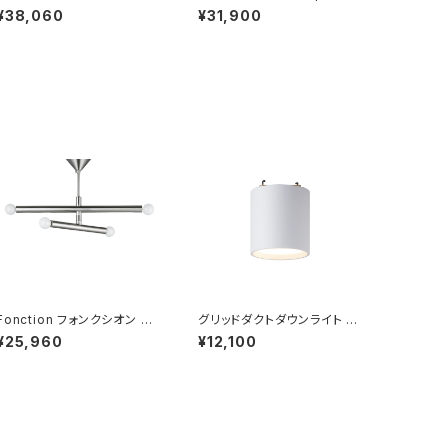
ーリングライト 電球なし
ブテーブルランプ ※調光器対
¥38,060
¥31,900
応LED電球付属
Fonction フォンクシオン シ
グリッドダクトダウンライト Gr
ーリングライト 電球なし
id-duct down light (引掛
¥25,960
¥12,100
シーリング用モデル)