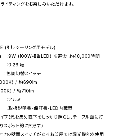
ライティングをお楽しみいただけます。
52E (引掛シーリング用モデル)
：9W (100W相当LED) ※寿命：約40,000時間
.26 ㎏
：色調切替スイッチ
00K) / 約690lm
00K) / 約710lm
：アルミ
取扱説明書・保証書・LED内蔵型
タイプ(光を集め直下をしっかり照らし、テーブル面に灯
りスポット的に照らす)
付きの壁面スイッチがあるお部屋では調光機能を使用