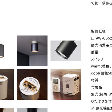
で統一感ある
製品仕様
□ AW-05
最大消費電力 
重量 ：0
スイッチ 
warm(暖色30
cool(白色50
材質 
付属品 ：
集光(狭角)
りだまりを作
※ 調光機能