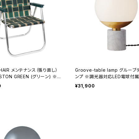
ナンス（張り直し）
Groove-table lamp グルーブテーブルラ
STON GREEN (グリーン) ※ウ
ンプ ※調光器対応LED電球付
新品交換
0
¥31,900