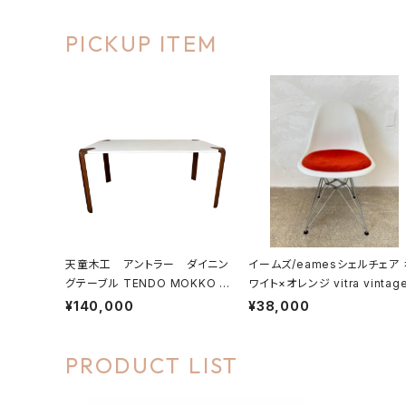
PICKUP ITEM
天童木工 アントラー ダイニン
イームズ/eamesシェルチェア 
グテーブル TENDO MOKKO AN
ワイト×オレンジ vitra vintag
TLER Dining Table by 乾三郎
C <vitra/ヴィトラ>
¥140,000
¥38,000
for TENDO MOKKO
PRODUCT LIST