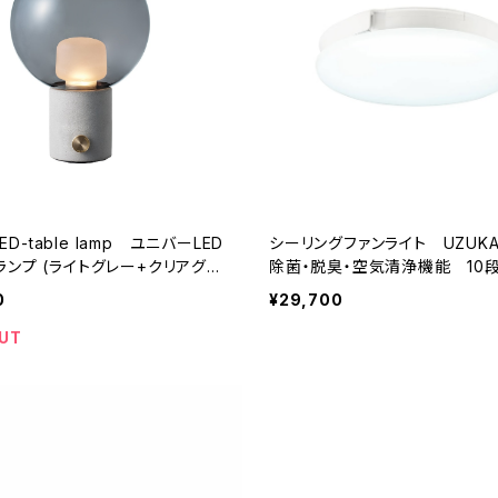
 LED-table lamp ユニバーLED
シーリングファンライト UZUK
グレー+クリアグレ
除菌・脱臭・空気清浄機能 10段
20段階調色 / 5,500lm / 最
0
¥29,700
UT